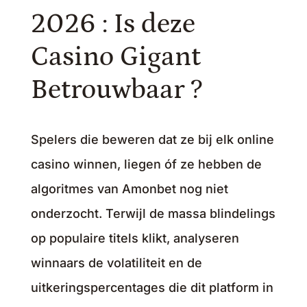
2026 : Is deze
Casino Gigant
Betrouwbaar ?
Spelers die beweren dat ze bij elk online
casino winnen, liegen óf ze hebben de
algoritmes van Amonbet nog niet
onderzocht. Terwijl de massa blindelings
op populaire titels klikt, analyseren
winnaars de volatiliteit en de
uitkeringspercentages die dit platform in