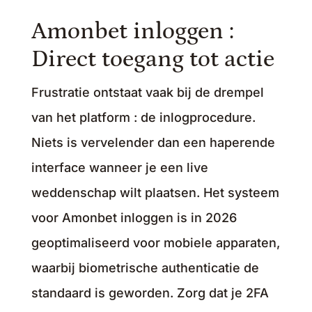
Amonbet inloggen :
Direct toegang tot actie
Frustratie ontstaat vaak bij de drempel
van het platform : de inlogprocedure.
Niets is vervelender dan een haperende
interface wanneer je een live
weddenschap wilt plaatsen. Het systeem
voor Amonbet inloggen is in 2026
geoptimaliseerd voor mobiele apparaten,
waarbij biometrische authenticatie de
standaard is geworden. Zorg dat je 2FA