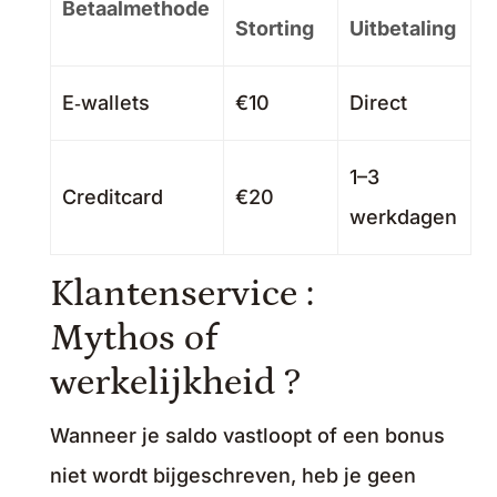
Betaalmethode
Storting
Uitbetaling
E‑wallets
€10
Direct
1–3
Creditcard
€20
werkdagen
Klantenservice :
Mythos of
werkelijkheid ?
Wanneer je saldo vastloopt of een bonus
niet wordt bijgeschreven, heb je geen