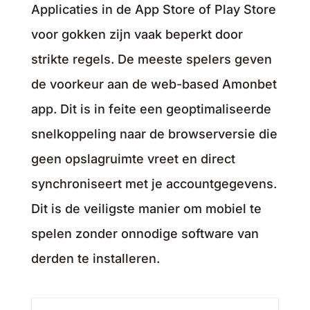
Applicaties in de App Store of Play Store
voor gokken zijn vaak beperkt door
strikte regels. De meeste spelers geven
de voorkeur aan de web-based Amonbet
app. Dit is in feite een geoptimaliseerde
snelkoppeling naar de browserversie die
geen opslagruimte vreet en direct
synchroniseert met je accountgegevens.
Dit is de veiligste manier om mobiel te
spelen zonder onnodige software van
derden te installeren.