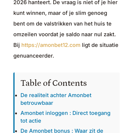
2026 hanteert. De vraag is niet of je hier
kunt winnen, maar of je slim genoeg
bent om de valstrikken van het huis te
omzeilen voordat je saldo naar nul zakt.
Bij
https://amonbet12.com
ligt de situatie
genuanceerder.
Table of Contents
De realiteit achter Amonbet
betrouwbaar
Amonbet inloggen : Direct toegang
tot actie
De Amonbet bonus : Waar zit de