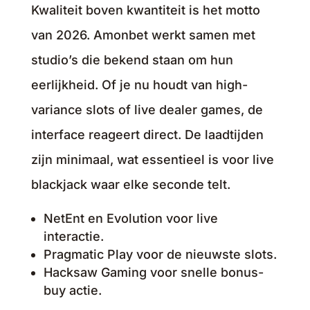
Kwaliteit boven kwantiteit is het motto
van 2026. Amonbet werkt samen met
studio’s die bekend staan om hun
eerlijkheid. Of je nu houdt van high-
variance slots of live dealer games, de
interface reageert direct. De laadtijden
zijn minimaal, wat essentieel is voor live
blackjack waar elke seconde telt.
NetEnt en Evolution voor live
interactie.
Pragmatic Play voor de nieuwste slots.
Hacksaw Gaming voor snelle bonus-
buy actie.