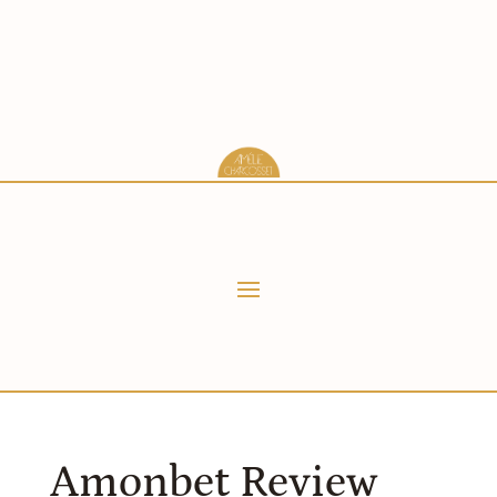
Amonbet Review