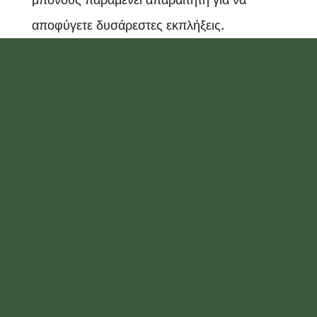
αποφύγετε δυσάρεστες εκπλήξεις.