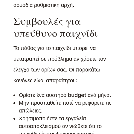
αρμόδια ρυθμιστική αρχή.
Συμβουλές για
υπεύθυνο παιχνίδι
Το πάθος για το παιχνίδι μπορεί να
μετατραπεί σε πρόβλημα αν χάσετε τον
έλεγχο των ορίων σας. Οι παρακάτω
κανόνες είναι απαραίτητοι :
Ορίστε ένα αυστηρό budget ανά μήνα.
Μην προσπαθείτε ποτέ να ρεφάρετε τις
απώλειες.
Χρησιμοποιήστε τα εργαλεία
αυτοαποκλεισμού αν νιώθετε ότι το
παιχνίδι γίνεται ψυχαναγκαστικό.