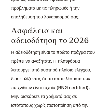
προβλήματα με τις πληρωμές ή την
επαλήθευση του λογαριασμού σας.
Ασφάλεια και
αδειοδότηση το 2026
Η αδειοδότηση είναι το πρώτο πράγμα που
πρέπει να αναζητάτε. Η πλατφόρμα
λειτουργεί υπό αυστηρό πλαίσιο ελέγχου,
διασφαλίζοντας ότι τα αποτελέσματα των
παιχνιδιών είναι τυχαία (RNG certified).
Μην ρισκάρετε τα χρήματά σας σε
ιστότοπους χωρίς πιστοποίηση από την