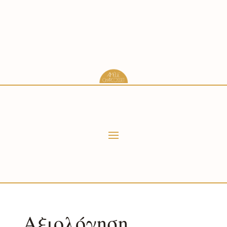
Αξιολόγηση