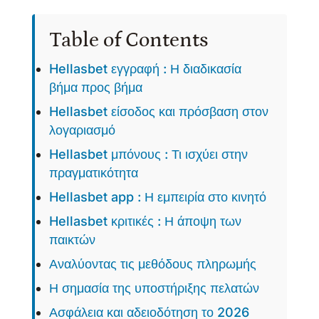
Table of Contents
Hellasbet εγγραφή : Η διαδικασία
βήμα προς βήμα
Hellasbet είσοδος και πρόσβαση στον
λογαριασμό
Hellasbet μπόνους : Τι ισχύει στην
πραγματικότητα
Hellasbet app : Η εμπειρία στο κινητό
Hellasbet κριτικές : Η άποψη των
παικτών
Αναλύοντας τις μεθόδους πληρωμής
Η σημασία της υποστήριξης πελατών
Ασφάλεια και αδειοδότηση το 2026