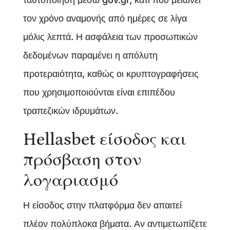
τον χρόνο αναμονής από ημέρες σε λίγα
μόλις λεπτά. Η ασφάλεια των προσωπικών
δεδομένων παραμένει η απόλυτη
προτεραιότητα, καθώς οι κρυπτογραφήσεις
που χρησιμοποιούνται είναι επιπέδου
τραπεζικών ιδρυμάτων.
Hellasbet είσοδος και
πρόσβαση στον
λογαριασμό
Η είσοδος στην πλατφόρμα δεν απαιτεί
πλέον πολύπλοκα βήματα. Αν αντιμετωπίζετε