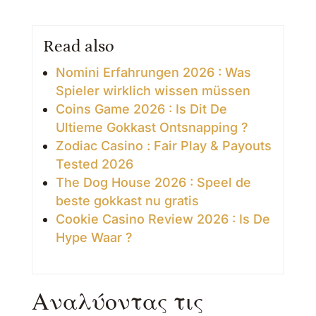
Read also
Nomini Erfahrungen 2026 : Was
Spieler wirklich wissen müssen
Coins Game 2026 : Is Dit De
Ultieme Gokkast Ontsnapping ?
Zodiac Casino : Fair Play & Payouts
Tested 2026
The Dog House 2026 : Speel de
beste gokkast nu gratis
Cookie Casino Review 2026 : Is De
Hype Waar ?
Αναλύοντας τις