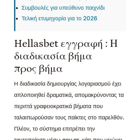
Συμβουλές για υπεύθυνο παιχνίδι
Τελική ετυμηγορία για το 2026
Hellasbet εγγραφή : Η
διαδικασία βήμα
προς βήμα
Η διαδικασία δημιουργίας λογαριασμού έχει
απλοποιηθεί δραματικά, απομακρύνοντας τα
περιττά γραφειοκρατικά βήματα που
ταλαιπωρούσαν τους παίκτες στο παρελθόν.
Πλέον, το σύστημα επιτρέπει την
ταυτοποίηση μέσω gov.gr, κάτι που μειώνει