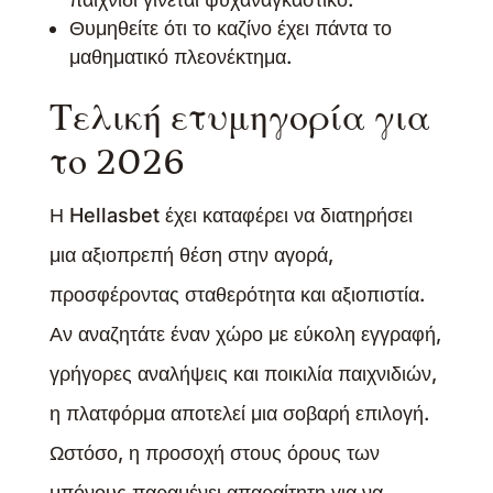
Θυμηθείτε ότι το καζίνο έχει πάντα το
μαθηματικό πλεονέκτημα.
Τελική ετυμηγορία για
το 2026
Η Hellasbet έχει καταφέρει να διατηρήσει
μια αξιοπρεπή θέση στην αγορά,
προσφέροντας σταθερότητα και αξιοπιστία.
Αν αναζητάτε έναν χώρο με εύκολη εγγραφή,
γρήγορες αναλήψεις και ποικιλία παιχνιδιών,
η πλατφόρμα αποτελεί μια σοβαρή επιλογή.
Ωστόσο, η προσοχή στους όρους των
μπόνους παραμένει απαραίτητη για να