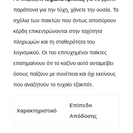
παράπονα για την τύχη, χάνετε την ουσία. Τα
σχόλια των παικτών που όντως αποσύρουν
κέρδη επικεντρώνονται στην ταχύτητα
πληρωμών και τη σταθερότητα του
λογισμικού. Οι πιο επιτυχημένοι παίκτες
επισημαίνουν ότι το καζίνο αυτό ανταμείβει
όσους παίζουν με συνέπεια και όχι εκείνους
που αναζητούν το τυχαίο τζακπότ.
Επίπεδο
Χαρακτηριστικό
Απόδοσης