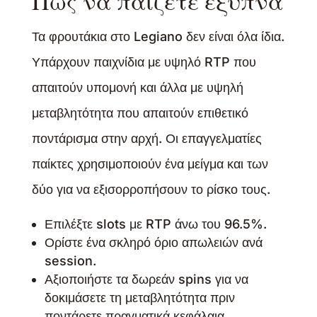
Πώς να παίζετε έξυπνα
Τα φρουτάκια στο Legiano δεν είναι όλα ίδια.
Υπάρχουν παιχνίδια με υψηλό RTP που
απαιτούν υπομονή και άλλα με υψηλή
μεταβλητότητα που απαιτούν επιθετικό
ποντάρισμα στην αρχή. Οι επαγγελματίες
παίκτες χρησιμοποιούν ένα μείγμα και των
δύο για να εξισορροπήσουν το ρίσκο τους.
Επιλέξτε slots με RTP άνω του 96.5%.
Ορίστε ένα σκληρό όριο απωλειών ανά
session.
Αξιοποιήστε τα δωρεάν spins για να
δοκιμάσετε τη μεταβλητότητα πριν
ποντάρετε πραγματικά κεφάλαια.