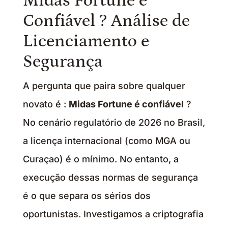
Midas Fortune é
Confiável ? Análise de
Licenciamento e
Segurança
A pergunta que paira sobre qualquer
novato é :
Midas Fortune é confiável
?
No cenário regulatório de 2026 no Brasil,
a licença internacional (como MGA ou
Curaçao) é o mínimo. No entanto, a
execução dessas normas de segurança
é o que separa os sérios dos
oportunistas. Investigamos a criptografia