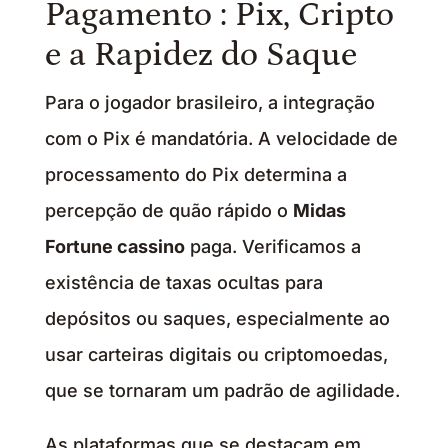
Pagamento : Pix, Cripto
e a Rapidez do Saque
Para o jogador brasileiro, a integração
com o Pix é mandatória. A velocidade de
processamento do Pix determina a
percepção de quão rápido o
Midas
Fortune cassino
paga. Verificamos a
existência de taxas ocultas para
depósitos ou saques, especialmente ao
usar carteiras digitais ou criptomoedas,
que se tornaram um padrão de agilidade.
As plataformas que se destacam em