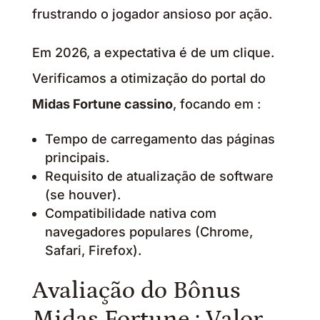
frustrando o jogador ansioso por ação.
Em 2026, a expectativa é de um clique.
Verificamos a otimização do portal do
Midas Fortune cassino
, focando em :
Tempo de carregamento das páginas
principais.
Requisito de atualização de software
(se houver).
Compatibilidade nativa com
navegadores populares (Chrome,
Safari, Firefox).
Avaliação do Bônus
Midas Fortune : Valor