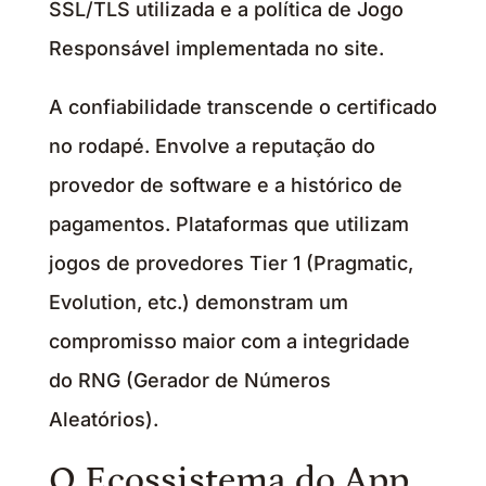
SSL/TLS utilizada e a política de Jogo
Responsável implementada no site.
A confiabilidade transcende o certificado
no rodapé. Envolve a reputação do
provedor de software e a histórico de
pagamentos. Plataformas que utilizam
jogos de provedores Tier 1 (Pragmatic,
Evolution, etc.) demonstram um
compromisso maior com a integridade
do RNG (Gerador de Números
Aleatórios).
O Ecossistema do App