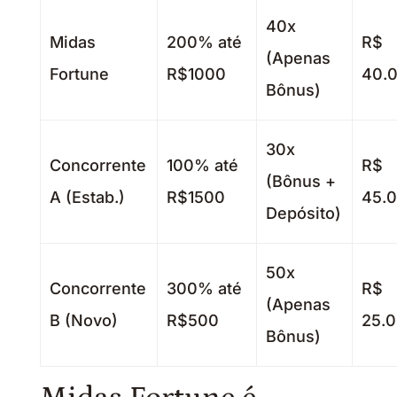
40x
Midas
200% até
R$
(Apenas
Fortune
R$1000
40.
Bônus)
30x
Concorrente
100% até
R$
(Bônus +
A (Estab.)
R$1500
45.
Depósito)
50x
Concorrente
300% até
R$
(Apenas
B (Novo)
R$500
25.
Bônus)