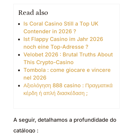
Read also
Is Coral Casino Still a Top UK
Contender in 2026 ?
Ist Flappy Casino im Jahr 2026
noch eine Top-Adresse ?
Velobet 2026 : Brutal Truths About
This Crypto-Casino
Tombola : come giocare e vincere
nel 2026
Αξιολόγηση 888 casino : Πραγματικά
κέρδη ή απλή διασκέδαση ;
A seguir, detalhamos a profundidade do
catálogo :