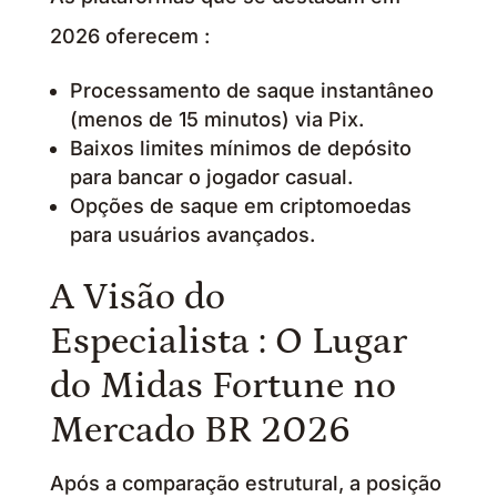
2026 oferecem :
Processamento de saque instantâneo
(menos de 15 minutos) via Pix.
Baixos limites mínimos de depósito
para bancar o jogador casual.
Opções de saque em criptomoedas
para usuários avançados.
A Visão do
Especialista : O Lugar
do Midas Fortune no
Mercado BR 2026
Após a comparação estrutural, a posição