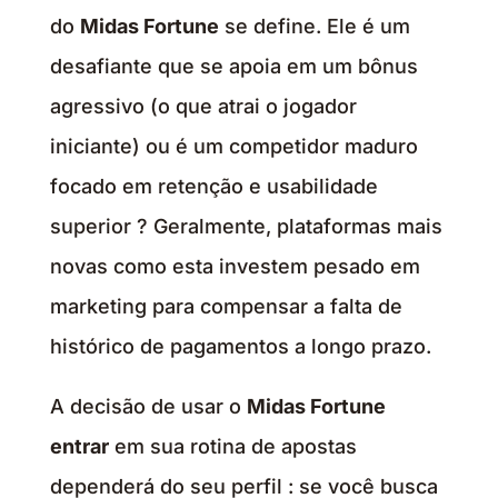
do
Midas Fortune
se define. Ele é um
desafiante que se apoia em um bônus
agressivo (o que atrai o jogador
iniciante) ou é um competidor maduro
focado em retenção e usabilidade
superior ? Geralmente, plataformas mais
novas como esta investem pesado em
marketing para compensar a falta de
histórico de pagamentos a longo prazo.
A decisão de usar o
Midas Fortune
entrar
em sua rotina de apostas
dependerá do seu perfil : se você busca