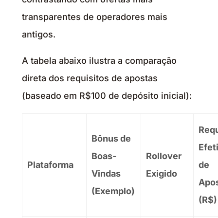
transparentes de operadores mais
antigos.
A tabela abaixo ilustra a comparação
direta dos requisitos de apostas
(baseado em R$100 de depósito inicial):
Requ
Bônus de
Efet
Boas-
Rollover
Plataforma
de
Vindas
Exigido
Apo
(Exemplo)
(R$)