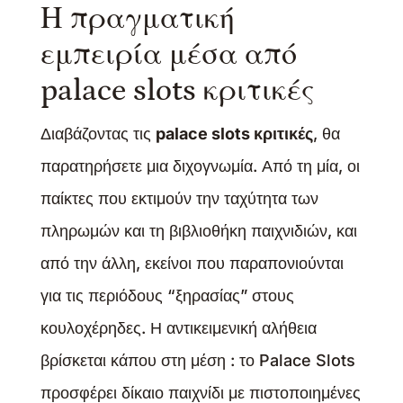
Η πραγματική
εμπειρία μέσα από
palace slots κριτικές
Διαβάζοντας τις
palace slots κριτικές
, θα
παρατηρήσετε μια διχογνωμία. Από τη μία, οι
παίκτες που εκτιμούν την ταχύτητα των
πληρωμών και τη βιβλιοθήκη παιχνιδιών, και
από την άλλη, εκείνοι που παραπονιούνται
για τις περιόδους “ξηρασίας” στους
κουλοχέρηδες. Η αντικειμενική αλήθεια
βρίσκεται κάπου στη μέση : το Palace Slots
προσφέρει δίκαιο παιχνίδι με πιστοποιημένες