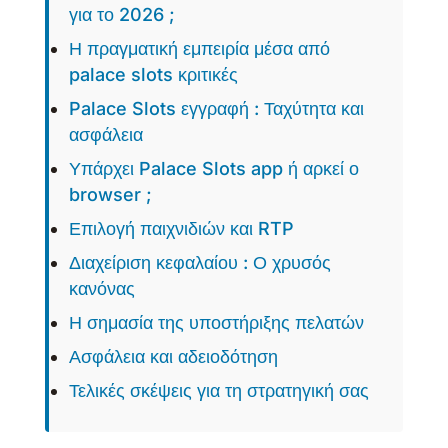
για το 2026 ;
Η πραγματική εμπειρία μέσα από
palace slots κριτικές
Palace Slots εγγραφή : Ταχύτητα και
ασφάλεια
Υπάρχει Palace Slots app ή αρκεί ο
browser ;
Επιλογή παιχνιδιών και RTP
Διαχείριση κεφαλαίου : Ο χρυσός
κανόνας
Η σημασία της υποστήριξης πελατών
Ασφάλεια και αδειοδότηση
Τελικές σκέψεις για τη στρατηγική σας