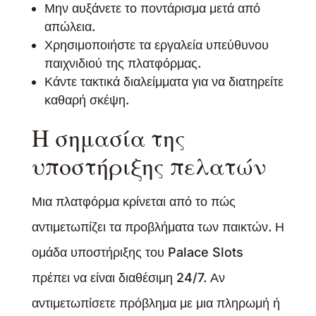
Μην αυξάνετε το ποντάρισμα μετά από
απώλεια.
Χρησιμοποιήστε τα εργαλεία υπεύθυνου
παιχνιδιού της πλατφόρμας.
Κάντε τακτικά διαλείμματα για να διατηρείτε
καθαρή σκέψη.
Η σημασία της
υποστήριξης πελατών
Μια πλατφόρμα κρίνεται από το πώς
αντιμετωπίζει τα προβλήματα των παικτών. Η
ομάδα υποστήριξης του Palace Slots
πρέπει να είναι διαθέσιμη 24/7. Αν
αντιμετωπίσετε πρόβλημα με μια πληρωμή ή