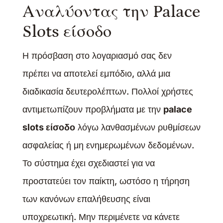
Αναλύοντας την Palace
Slots είσοδο
Η πρόσβαση στο λογαριασμό σας δεν
πρέπει να αποτελεί εμπόδιο, αλλά μια
διαδικασία δευτερολέπτων. Πολλοί χρήστες
αντιμετωπίζουν προβλήματα με την
palace
slots είσοδο
λόγω λανθασμένων ρυθμίσεων
ασφαλείας ή μη ενημερωμένων δεδομένων.
Το σύστημα έχει σχεδιαστεί για να
προστατεύει τον παίκτη, ωστόσο η τήρηση
των κανόνων επαλήθευσης είναι
υποχρεωτική. Μην περιμένετε να κάνετε