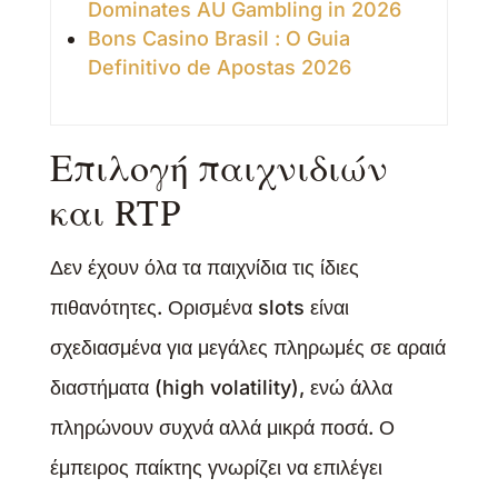
Dominates AU Gambling in 2026
Bons Casino Brasil : O Guia
Definitivo de Apostas 2026
Επιλογή παιχνιδιών
και RTP
Δεν έχουν όλα τα παιχνίδια τις ίδιες
πιθανότητες. Ορισμένα slots είναι
σχεδιασμένα για μεγάλες πληρωμές σε αραιά
διαστήματα (high volatility), ενώ άλλα
πληρώνουν συχνά αλλά μικρά ποσά. Ο
έμπειρος παίκτης γνωρίζει να επιλέγει