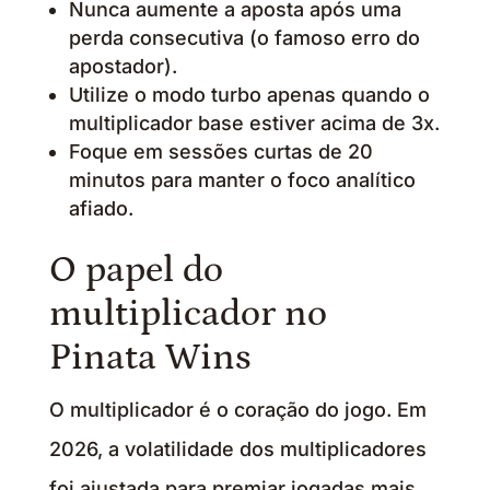
Nunca aumente a aposta após uma
perda consecutiva (o famoso erro do
apostador).
Utilize o modo turbo apenas quando o
multiplicador base estiver acima de 3x.
Foque em sessões curtas de 20
minutos para manter o foco analítico
afiado.
O papel do
multiplicador no
Pinata Wins
O multiplicador é o coração do jogo. Em
2026, a volatilidade dos multiplicadores
foi ajustada para premiar jogadas mais