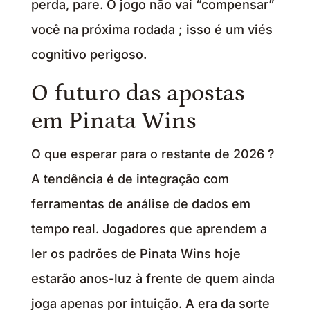
perda, pare. O jogo não vai “compensar”
você na próxima rodada ; isso é um viés
cognitivo perigoso.
O futuro das apostas
em Pinata Wins
O que esperar para o restante de 2026 ?
A tendência é de integração com
ferramentas de análise de dados em
tempo real. Jogadores que aprendem a
ler os padrões de Pinata Wins hoje
estarão anos-luz à frente de quem ainda
joga apenas por intuição. A era da sorte