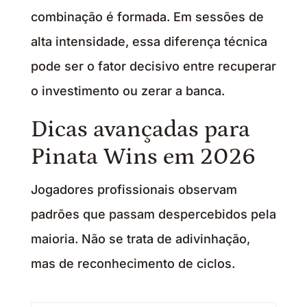
combinação é formada. Em sessões de
alta intensidade, essa diferença técnica
pode ser o fator decisivo entre recuperar
o investimento ou zerar a banca.
Dicas avançadas para
Pinata Wins em 2026
Jogadores profissionais observam
padrões que passam despercebidos pela
maioria. Não se trata de adivinhação,
mas de reconhecimento de ciclos.