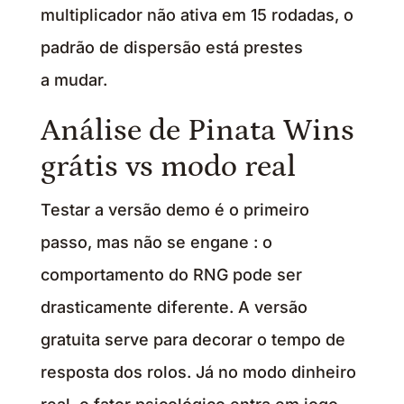
multiplicador não ativa em 15 rodadas, o
padrão de dispersão está prestes
a mudar.
Análise de Pinata Wins
grátis vs modo real
Testar a versão demo é o primeiro
passo, mas não se engane : o
comportamento do RNG pode ser
drasticamente diferente. A versão
gratuita serve para decorar o tempo de
resposta dos rolos. Já no modo dinheiro