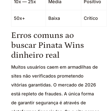
10x — 25x
Média
Positivo
50x+
Baixa
Crítico
Erros comuns ao
buscar Pinata Wins
dinheiro real
Muitos usuários caem em armadilhas de
sites não verificados prometendo
vitórias garantidas. O mercado de 2026
está repleto de fraudes. A única forma
de garantir segurança é através de