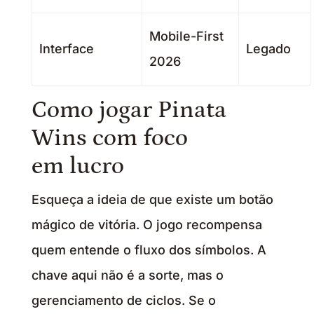
Mobile-First
Interface
Legado
2026
Como jogar Pinata
Wins com foco
em lucro
Esqueça a ideia de que existe um botão
mágico de vitória. O jogo recompensa
quem entende o fluxo dos símbolos. A
chave aqui não é a sorte, mas o
gerenciamento de ciclos. Se o