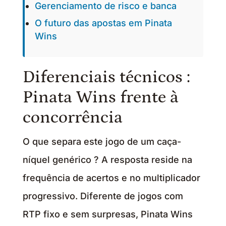
Gerenciamento de risco e banca
O futuro das apostas em Pinata
Wins
Diferenciais técnicos :
Pinata Wins frente à
concorrência
O que separa este jogo de um caça-
níquel genérico ? A resposta reside na
frequência de acertos e no multiplicador
progressivo. Diferente de jogos com
RTP fixo e sem surpresas, Pinata Wins