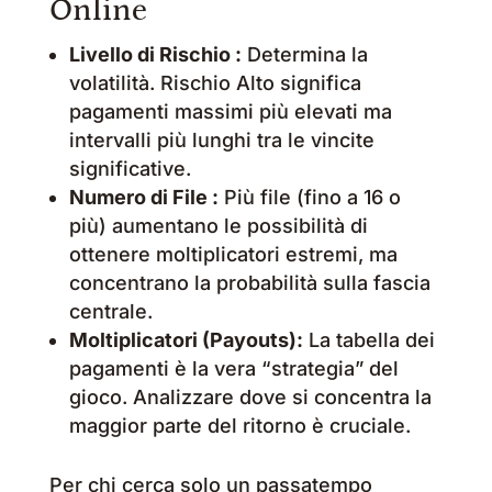
Online
Livello di Rischio :
Determina la
volatilità. Rischio Alto significa
pagamenti massimi più elevati ma
intervalli più lunghi tra le vincite
significative.
Numero di File :
Più file (fino a 16 o
più) aumentano le possibilità di
ottenere moltiplicatori estremi, ma
concentrano la probabilità sulla fascia
centrale.
Moltiplicatori (Payouts):
La tabella dei
pagamenti è la vera “strategia” del
gioco. Analizzare dove si concentra la
maggior parte del ritorno è cruciale.
Per chi cerca solo un passatempo