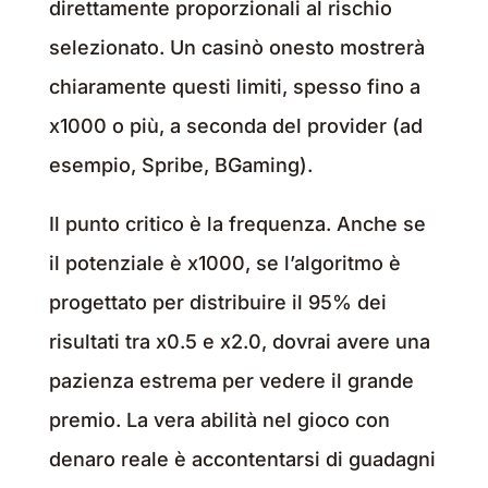
direttamente proporzionali al rischio
selezionato. Un casinò onesto mostrerà
chiaramente questi limiti, spesso fino a
x1000 o più, a seconda del provider (ad
esempio, Spribe, BGaming).
Il punto critico è la frequenza. Anche se
il potenziale è x1000, se l’algoritmo è
progettato per distribuire il 95% dei
risultati tra x0.5 e x2.0, dovrai avere una
pazienza estrema per vedere il grande
premio. La vera abilità nel gioco con
denaro reale è accontentarsi di guadagni