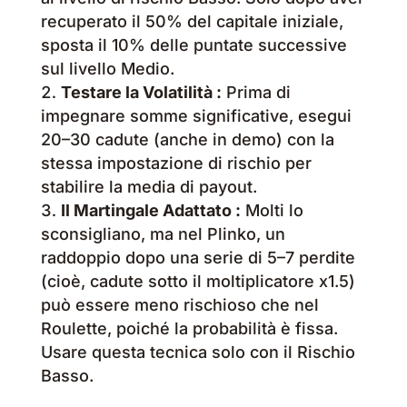
recuperato il 50% del capitale iniziale,
sposta il 10% delle puntate successive
sul livello Medio.
Testare la Volatilità :
Prima di
impegnare somme significative, esegui
20–30 cadute (anche in demo) con la
stessa impostazione di rischio per
stabilire la media di payout.
Il Martingale Adattato :
Molti lo
sconsigliano, ma nel Plinko, un
raddoppio dopo una serie di 5–7 perdite
(cioè, cadute sotto il moltiplicatore x1.5)
può essere meno rischioso che nel
Roulette, poiché la probabilità è fissa.
Usare questa tecnica solo con il Rischio
Basso.