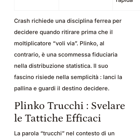
Crash richiede una disciplina ferrea per
decidere quando ritirare prima che il
moltiplicatore “voli via”. Plinko, al
contrario, è una scommessa fiduciaria
nella distribuzione statistica. Il suo
fascino risiede nella semplicità : lanci la
pallina e guardi il destino decidere.
Plinko Trucchi : Svelare
le Tattiche Efficaci
La parola “trucchi” nel contesto di un