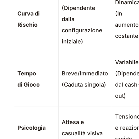
Dinamic
(Dipendente
Curva di
(In
dalla
Rischio
aumento
configurazione
costante
iniziale)
Variabile
Tempo
Breve/Immediato
(Dipend
di Gioco
(Caduta singola)
dal cash
out)
Tension
Attesa e
Psicologia
e reazio
casualità visiva
rapida