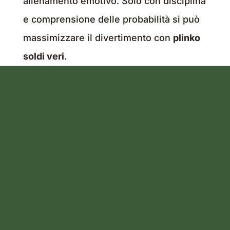
allenamento emotivo. Solo con disciplina
e comprensione delle probabilità si può
massimizzare il divertimento con
plinko
soldi veri
.