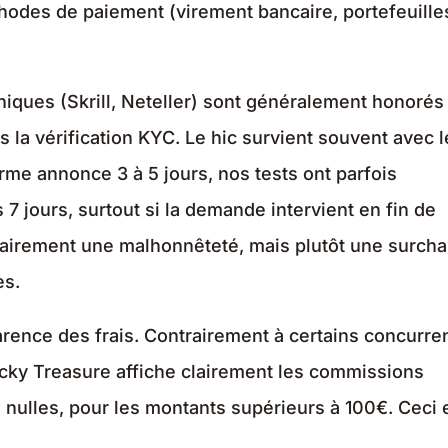
éthodes de paiement (virement bancaire, portefeuille
roniques (Skrill, Neteller) sont généralement honorés
 la vérification KYC. Le hic survient souvent avec l
rme annonce 3 à 5 jours, nos tests ont parfois
 7 jours, surtout si la demande intervient en fin de
airement une malhonnêteté, mais plutôt une surch
es.
parence des frais. Contrairement à certains concurre
ucky Treasure affiche clairement les commissions
 nulles, pour les montants supérieurs à 100€. Ceci 
.