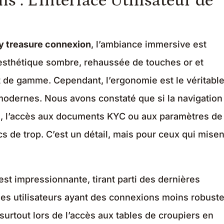
 : L’Interface Utilisateur de
y treasure connexion
, l’ambiance immersive est
 esthétique sombre, rehaussée de touches or et
 de gamme. Cependant, l’ergonomie est le véritabl
modernes. Nous avons constaté que si la navigation
de, l’accès aux documents KYC ou aux paramètres de
s de trop. C’est un détail, mais pour ceux qui misen
st impressionnante, tirant parti des dernières
les utilisateurs ayant des connexions moins robust
surtout lors de l’accès aux tables de croupiers en