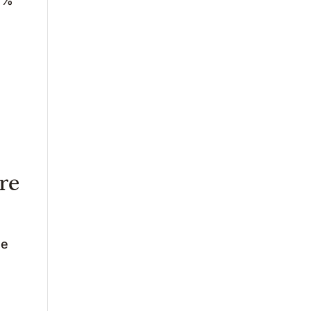
50%
ure
ue