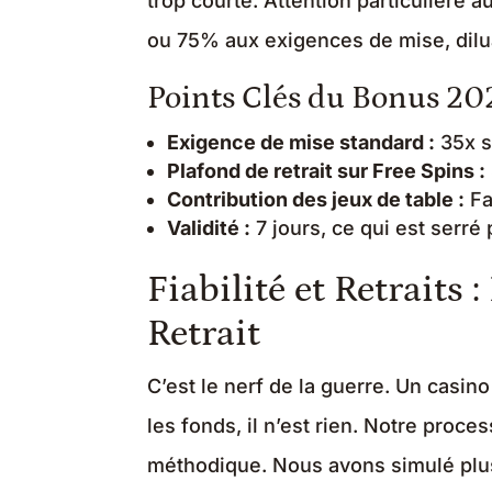
trop courte. Attention particulière 
ou 75% aux exigences de mise, diluan
Points Clés du Bonus 202
Exigence de mise standard :
35x s
Plafond de retrait sur Free Spins :
Contribution des jeux de table :
Fa
Validité :
7 jours, ce qui est serré
Fiabilité et Retraits 
Retrait
C’est le nerf de la guerre. Un casino
les fonds, il n’est rien. Notre proce
méthodique. Nous avons simulé plu