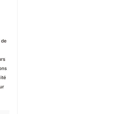
 de
urs
ons
ité
eur