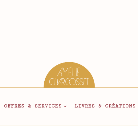
OFFRES & SERVICES
LIVRES & CRÉATIONS