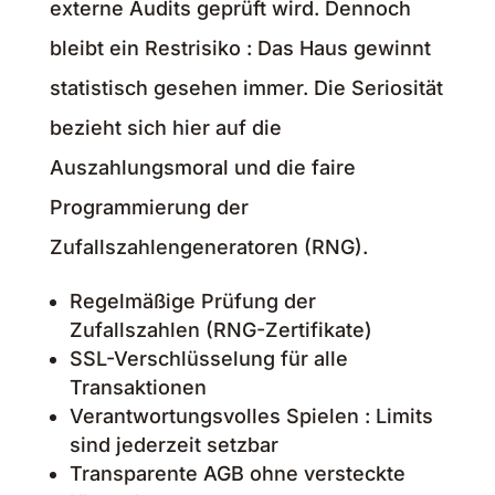
externe Audits geprüft wird. Dennoch
bleibt ein Restrisiko : Das Haus gewinnt
statistisch gesehen immer. Die Seriosität
bezieht sich hier auf die
Auszahlungsmoral und die faire
Programmierung der
Zufallszahlengeneratoren (RNG).
Regelmäßige Prüfung der
Zufallszahlen (RNG-Zertifikate)
SSL-Verschlüsselung für alle
Transaktionen
Verantwortungsvolles Spielen : Limits
sind jederzeit setzbar
Transparente AGB ohne versteckte