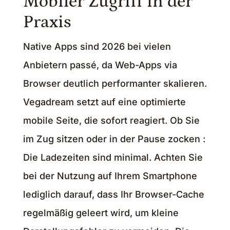
Mobiler Zugriff in der
Praxis
Native Apps sind 2026 bei vielen
Anbietern passé, da Web-Apps via
Browser deutlich performanter skalieren.
Vegadream setzt auf eine optimierte
mobile Seite, die sofort reagiert. Ob Sie
im Zug sitzen oder in der Pause zocken :
Die Ladezeiten sind minimal. Achten Sie
bei der Nutzung auf Ihrem Smartphone
lediglich darauf, dass Ihr Browser-Cache
regelmäßig geleert wird, um kleine