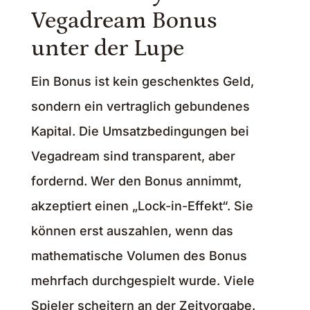
Vegadream Bonus
unter der Lupe
Ein Bonus ist kein geschenktes Geld,
sondern ein vertraglich gebundenes
Kapital. Die Umsatzbedingungen bei
Vegadream sind transparent, aber
fordernd. Wer den Bonus annimmt,
akzeptiert einen „Lock-in-Effekt“. Sie
können erst auszahlen, wenn das
mathematische Volumen des Bonus
mehrfach durchgespielt wurde. Viele
Spieler scheitern an der Zeitvorgabe.