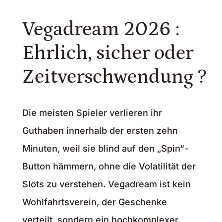
Vegadream 2026 :
Ehrlich, sicher oder
Zeitverschwendung ?
Die meisten Spieler verlieren ihr
Guthaben innerhalb der ersten zehn
Minuten, weil sie blind auf den „Spin“-
Button hämmern, ohne die Volatilität der
Slots zu verstehen. Vegadream ist kein
Wohlfahrtsverein, der Geschenke
verteilt, sondern ein hochkomplexer