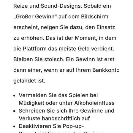
Reize und Sound-Designs. Sobald ein
„Großer Gewinn“ auf dem Bildschirm
erscheint, neigen Sie dazu, den Einsatz
zu erhöhen. Das ist der Moment, in dem
die Plattform das meiste Geld verdient.
Bleiben Sie stoisch. Ein Gewinn ist erst
dann einer, wenn er auf Ihrem Bankkonto
gelandet ist.
Vermeiden Sie das Spielen bei
Müdigkeit oder unter Alkoholeinfluss
Schreiben Sie sich Ihre Gewinne und
Verluste handschriftlich auf
Deaktivieren Sie Pop-up-