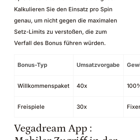
Kalkulieren Sie den Einsatz pro Spin
genau, um nicht gegen die maximalen
Setz-Limits zu verstoßen, die zum
Verfall des Bonus führen würden.
Bonus-Typ
Umsatzvorgabe
Gew
Willkommenspaket
40x
100%
Freispiele
30x
Fixe
Vegadream App :