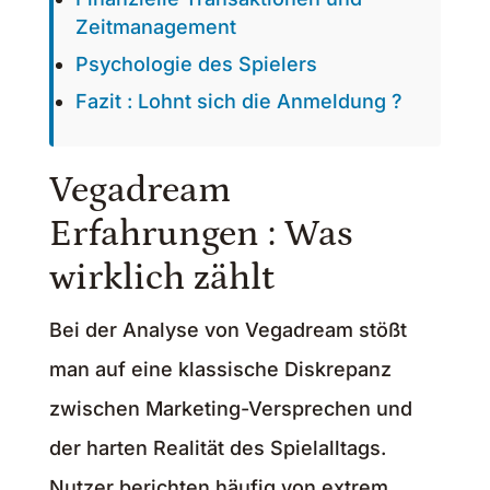
Zeitmanagement
Psychologie des Spielers
Fazit : Lohnt sich die Anmeldung ?
Vegadream
Erfahrungen : Was
wirklich zählt
Bei der Analyse von Vegadream stößt
man auf eine klassische Diskrepanz
zwischen Marketing-Versprechen und
der harten Realität des Spielalltags.
Nutzer berichten häufig von extrem