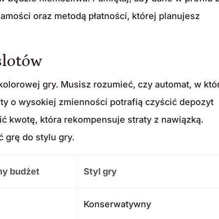
ości oraz metodą płatności, której planujesz
slotów
olorowej gry. Musisz rozumieć, czy automat, w któ
Sloty o wysokiej zmienności potrafią czyścić depozyt
ć kwotę, która rekompensuje straty z nawiązką.
 grę do stylu gry.
y budżet
Styl gry
Konserwatywny