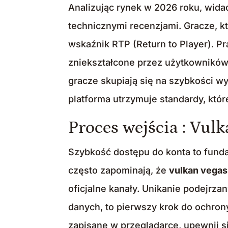
Analizując rynek w 2026 roku, wid
technicznymi recenzjami. Gracze, k
wskaźnik RTP (Return to Player). Pr
zniekształcone przez użytkowników,
gracze skupiają się na szybkości wy
platforma utrzymuje standardy, któ
Proces wejścia : Vul
Szybkość dostępu do konta to fun
często zapominają, że
vulkan vegas
oficjalne kanały. Unikanie podejrzan
danych, to pierwszy krok do ochron
zapisane w przeglądarce, upewnij s