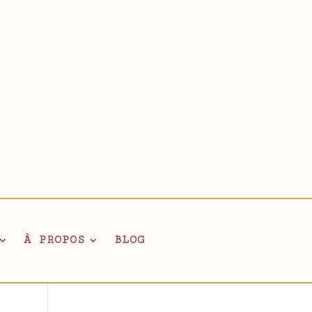
À PROPOS
BLOG