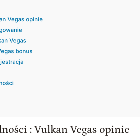
kan Vegas opinie
ogowanie
lkan Vegas
 Vegas bonus
jestracja
ności
ności : Vulkan Vegas opinie