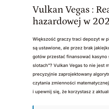
Vulkan Vegas : Re
hazardowej w 20
Większość graczy traci depozyt w pi
są ustawione, ale przez brak jakiej
gotów przestać finansować kasyno s
slotach”? Vulkan Vegas to nie jest 
precyzyjnie zaprojektowany algorytm
czytania zmienności matematycznej
i upewnij się, że korzystasz z aktua