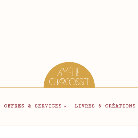
OFFRES & SERVICES
LIVRES & CRÉATIONS