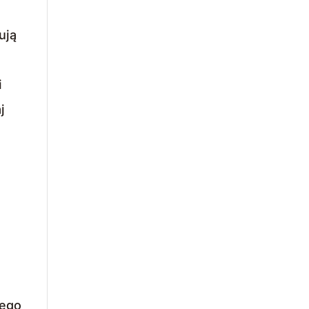
a
ują
i
j
ą
wego