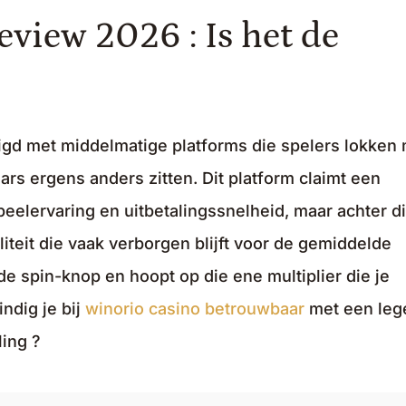
view 2026 : Is het de
gd met middelmatige platforms die spelers lokken
aars ergens anders zitten. Dit platform claimt een
peelervaring en uitbetalingssnelheid, maar achter d
iteit die vaak verborgen blijft voor de gemiddelde
 de spin-knop en hoopt op die ene multiplier die je
ndig je bij
winorio casino betrouwbaar
met een leg
ling ?