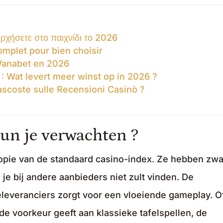
ρχήσετε στο παιχνίδι το 2026
omplet pour bien choisir
Wanabet en 2026
: Wat levert meer winst op in 2026 ?
ascoste sulle Recensioni Casinò ?
un je verwachten ?
 kopie van de standaard casino-index. Ze hebben zw
 je bij andere aanbieders niet zult vinden. De
leveranciers zorgt voor een vloeiende gameplay. Of
f de voorkeur geeft aan klassieke tafelspellen, de