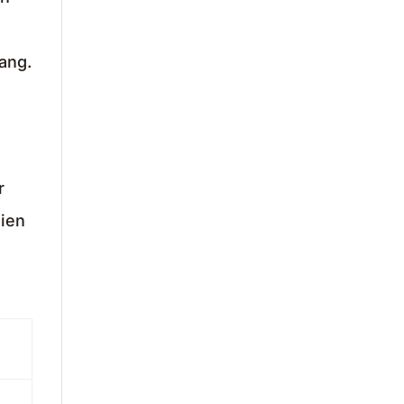
a
ang.
r
zien