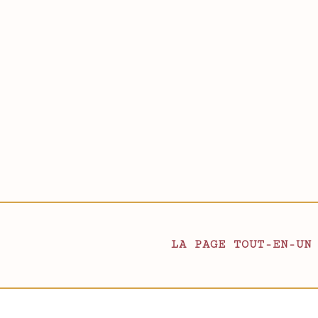
LA PAGE TOUT-EN-UN