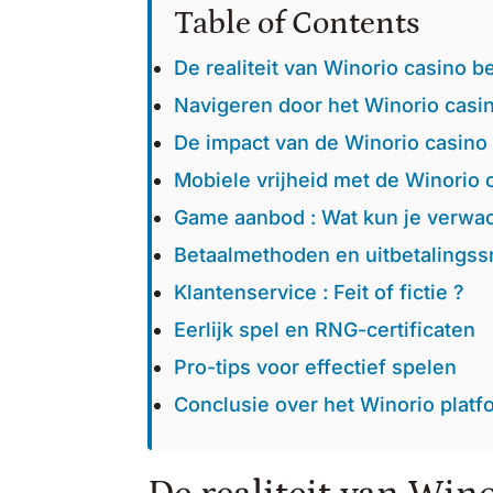
Table of Contents
De realiteit van Winorio casino
Navigeren door het Winorio casi
De impact van de Winorio casino
Mobiele vrijheid met de Winorio 
Game aanbod : Wat kun je verwa
Betaalmethoden en uitbetalings
Klantenservice : Feit of fictie ?
Eerlijk spel en RNG-certificaten
Pro-tips voor effectief spelen
Conclusie over het Winorio platf