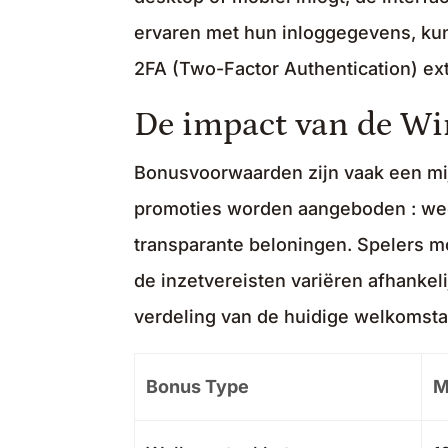
ervaren met hun inloggegevens, kun
2FA (Two-Factor Authentication) ex
De impact van de Wi
Bonusvoorwaarden zijn vaak een mijn
promoties worden aangeboden : weg
transparante beloningen. Spelers moe
de inzetvereisten variëren afhankelij
verdeling van de huidige welkomsta
Bonus Type
M