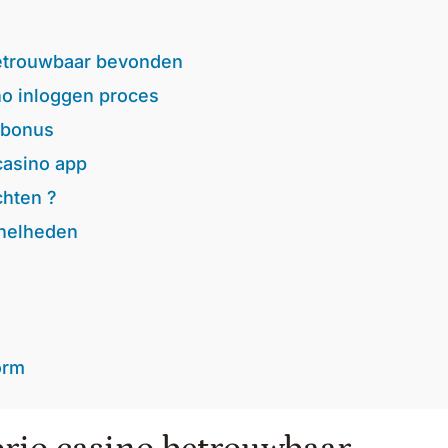
 betrouwbaar bevonden
no inloggen proces
 bonus
casino app
chten ?
snelheden
orm