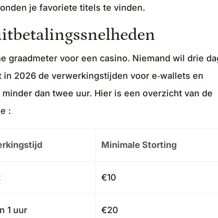
onden je favoriete titels te vinden.
itbetalingssnelheden
eme graadmeter voor een casino. Niemand wil drie d
t in 2026 de verwerkingstijden voor e‑wallets en
minder dan twee uur. Hier is een overzicht van de
e :
rkingstijd
Minimale Storting
t
€10
n 1 uur
€20