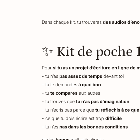
Dans chaque kit, tu trouveras
des audios d’enc
✨ Kit de poche 1
Pour
si tu as un projet d’écriture en ligne de 
- tu n’as
pas assez de temps
devant toi
- tu te demandes
à quoi bon
- tu
te compares
aux autres
- tu trouves que
tu n’as pas d’imagination
- tu n’écris pas parce que
tu réfléchis à ce que
- ce que tu dois écrire est trop
difficile
- tu n’es
pas dans les bonnes conditions
et des
bonus
multi-situations :