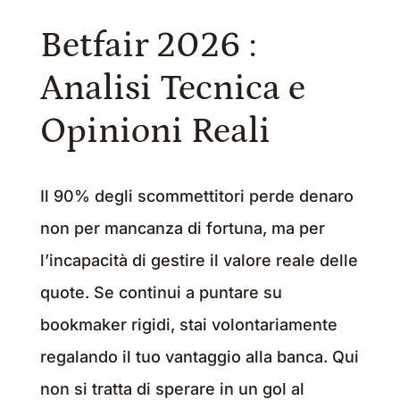
Betfair 2026 :
Analisi Tecnica e
Opinioni Reali
Il 90% degli scommettitori perde denaro
non per mancanza di fortuna, ma per
l’incapacità di gestire il valore reale delle
quote. Se continui a puntare su
bookmaker rigidi, stai volontariamente
regalando il tuo vantaggio alla banca. Qui
non si tratta di sperare in un gol al