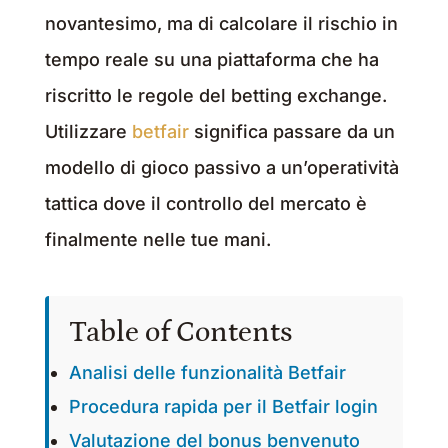
novantesimo, ma di calcolare il rischio in
tempo reale su una piattaforma che ha
riscritto le regole del betting exchange.
Utilizzare
betfair
significa passare da un
modello di gioco passivo a un’operatività
tattica dove il controllo del mercato è
finalmente nelle tue mani.
Table of Contents
Analisi delle funzionalità Betfair
Procedura rapida per il Betfair login
Valutazione del bonus benvenuto