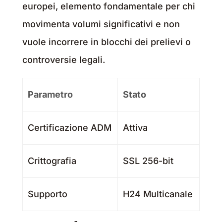
europei, elemento fondamentale per chi
movimenta volumi significativi e non
vuole incorrere in blocchi dei prelievi o
controversie legali.
Parametro
Stato
Certificazione ADM
Attiva
Crittografia
SSL 256-bit
Supporto
H24 Multicanale