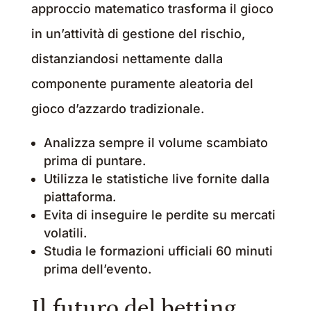
approccio matematico trasforma il gioco
in un’attività di gestione del rischio,
distanziandosi nettamente dalla
componente puramente aleatoria del
gioco d’azzardo tradizionale.
Analizza sempre il volume scambiato
prima di puntare.
Utilizza le statistiche live fornite dalla
piattaforma.
Evita di inseguire le perdite su mercati
volatili.
Studia le formazioni ufficiali 60 minuti
prima dell’evento.
Il futuro del betting