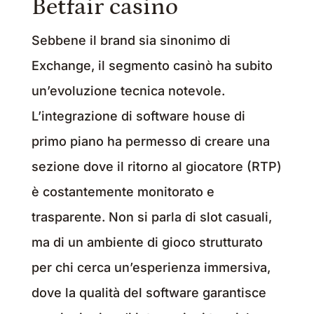
Betfair casino
Sebbene il brand sia sinonimo di
Exchange, il segmento casinò ha subito
un’evoluzione tecnica notevole.
L’integrazione di software house di
primo piano ha permesso di creare una
sezione dove il ritorno al giocatore (RTP)
è costantemente monitorato e
trasparente. Non si parla di slot casuali,
ma di un ambiente di gioco strutturato
per chi cerca un’esperienza immersiva,
dove la qualità del software garantisce