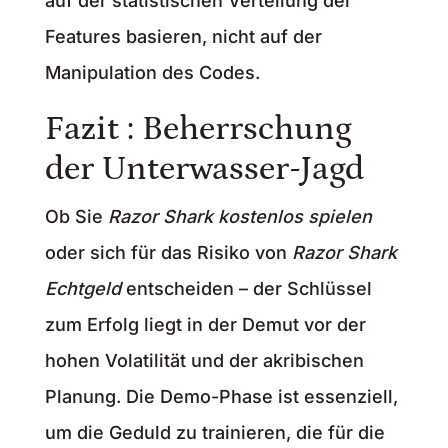
auf der statistischen Verteilung der
Features basieren, nicht auf der
Manipulation des Codes.
Fazit : Beherrschung
der Unterwasser-Jagd
Ob Sie
Razor Shark kostenlos spielen
oder sich für das Risiko von
Razor Shark
Echtgeld
entscheiden – der Schlüssel
zum Erfolg liegt in der Demut vor der
hohen Volatilität und der akribischen
Planung. Die Demo-Phase ist essenziell,
um die Geduld zu trainieren, die für die