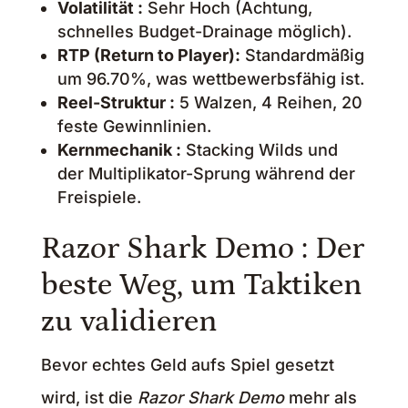
Volatilität :
Sehr Hoch (Achtung,
schnelles Budget-Drainage möglich).
RTP (Return to Player):
Standardmäßig
um 96.70%, was wettbewerbsfähig ist.
Reel-Struktur :
5 Walzen, 4 Reihen, 20
feste Gewinnlinien.
Kernmechanik :
Stacking Wilds und
der Multiplikator-Sprung während der
Freispiele.
Razor Shark Demo : Der
beste Weg, um Taktiken
zu validieren
Bevor echtes Geld aufs Spiel gesetzt
wird, ist die
Razor Shark Demo
mehr als