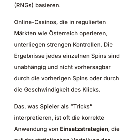
(RNGs) basieren.
Online-Casinos, die in regulierten
Märkten wie Österreich operieren,
unterliegen strengen Kontrollen. Die
Ergebnisse jedes einzelnen Spins sind
unabhängig und nicht vorhersagbar
durch die vorherigen Spins oder durch
die Geschwindigkeit des Klicks.
Das, was Spieler als “Tricks”
interpretieren, ist oft die korrekte
Anwendung von
Einsatzstrategien
, die