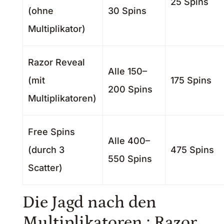
25 Spins
(ohne
30 Spins
Multiplikator)
Razor Reveal
Alle 150–
(mit
175 Spins
200 Spins
Multiplikatoren)
Free Spins
Alle 400–
(durch 3
475 Spins
550 Spins
Scatter)
Die Jagd nach den
Multiplikatoren : Razor