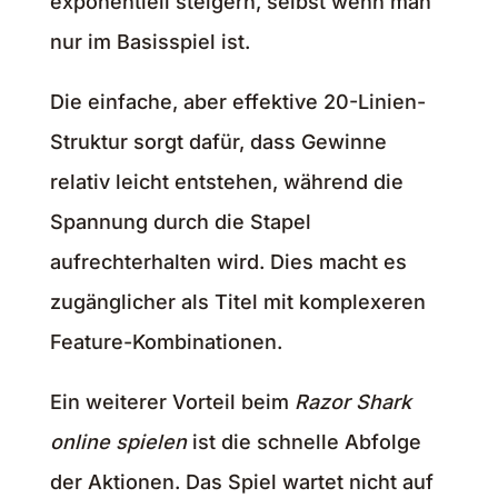
exponentiell steigern, selbst wenn man
nur im Basisspiel ist.
Die einfache, aber effektive 20-Linien-
Struktur sorgt dafür, dass Gewinne
relativ leicht entstehen, während die
Spannung durch die Stapel
aufrechterhalten wird. Dies macht es
zugänglicher als Titel mit komplexeren
Feature-Kombinationen.
Ein weiterer Vorteil beim
Razor Shark
online spielen
ist die schnelle Abfolge
der Aktionen. Das Spiel wartet nicht auf