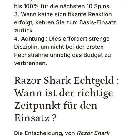
bis 100% für die nächsten 10 Spins.
Wenn keine signifikante Reaktion
erfolgt, kehren Sie zum Basis-Einsatz
zurück.
Achtung :
Dies erfordert strenge
Disziplin, um nicht bei der ersten
Pechsträhne unnötig das Budget zu
verbrennen.
Razor Shark Echtgeld :
Wann ist der richtige
Zeitpunkt für den
Einsatz ?
Die Entscheidung, von
Razor Shark