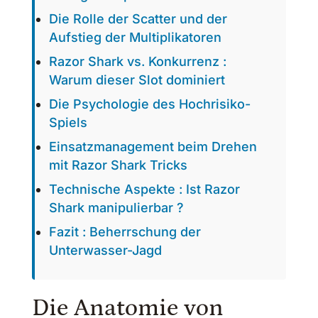
Die Rolle der Scatter und der
Aufstieg der Multiplikatoren
Razor Shark vs. Konkurrenz :
Warum dieser Slot dominiert
Die Psychologie des Hochrisiko-
Spiels
Einsatzmanagement beim Drehen
mit Razor Shark Tricks
Technische Aspekte : Ist Razor
Shark manipulierbar ?
Fazit : Beherrschung der
Unterwasser-Jagd
Die Anatomie von