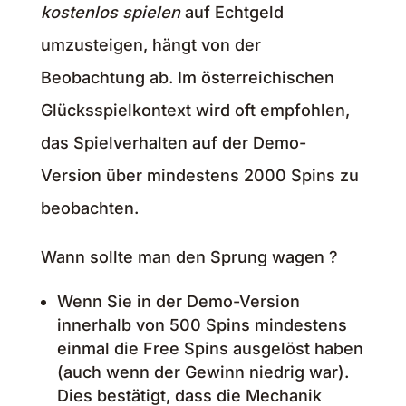
kostenlos spielen
auf Echtgeld
umzusteigen, hängt von der
Beobachtung ab. Im österreichischen
Glücksspielkontext wird oft empfohlen,
das Spielverhalten auf der Demo-
Version über mindestens 2000 Spins zu
beobachten.
Wann sollte man den Sprung wagen ?
Wenn Sie in der Demo-Version
innerhalb von 500 Spins mindestens
einmal die Free Spins ausgelöst haben
(auch wenn der Gewinn niedrig war).
Dies bestätigt, dass die Mechanik