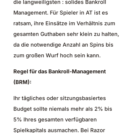
die langweiligsten : solides Bankroll
Management. Für Spieler in AT ist es
ratsam, ihre Einsätze im Verhältnis zum
gesamten Guthaben sehr klein zu halten,
da die notwendige Anzahl an Spins bis
zum großen Wurf hoch sein kann.
Regel für das Bankroll-Management
(BRM):
Ihr tägliches oder sitzungsbasiertes
Budget sollte niemals mehr als 2% bis
5% Ihres gesamten verfügbaren
Spielkapitals ausmachen. Bei Razor