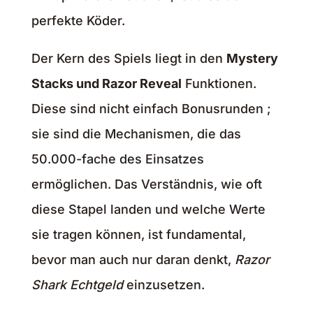
perfekte Köder.
Der Kern des Spiels liegt in den
Mystery
Stacks und Razor Reveal
Funktionen.
Diese sind nicht einfach Bonusrunden ;
sie sind die Mechanismen, die das
50.000-fache des Einsatzes
ermöglichen. Das Verständnis, wie oft
diese Stapel landen und welche Werte
sie tragen können, ist fundamental,
bevor man auch nur daran denkt,
Razor
Shark Echtgeld
einzusetzen.