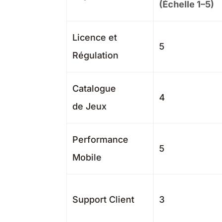
(Échelle 1–5)
Licence et
5
Régulation
Catalogue
4
de Jeux
Performance
5
Mobile
Support Client
3