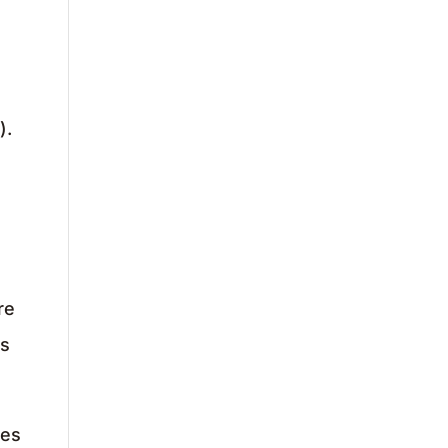
).
re
es
des