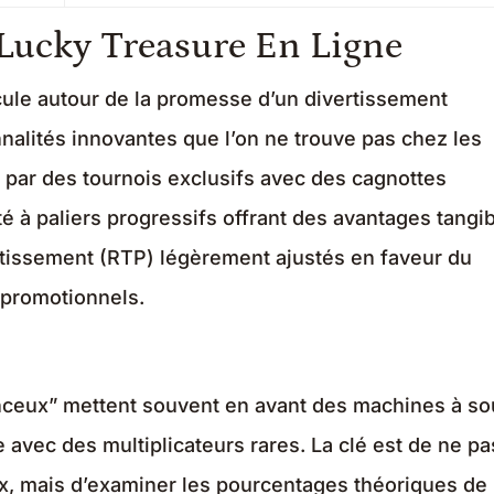
 Lucky Treasure En Ligne
cule autour de la promesse d’un divertissement
nnalités innovantes que l’on ne trouve pas chez les
e par des tournois exclusifs avec des cagnottes
é à paliers progressifs offrant des avantages tangib
tissement (RTP) légèrement ajustés en faveur du
 promotionnels.
anceux” mettent souvent en avant des machines à so
e avec des multiplicateurs rares. La clé est de ne pa
x, mais d’examiner les pourcentages théoriques de