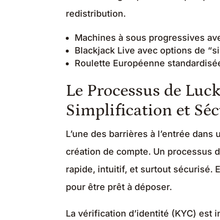
redistribution.
Machines à sous progressives avec
Blackjack Live avec options de “s
Roulette Européenne standardisée 
Le Processus de Luck
Simplification et Séc
L’une des barrières à l’entrée dans
création de compte. Un processus d
rapide, intuitif, et surtout sécurisé
pour être prêt à déposer.
La vérification d’identité (KYC) est 