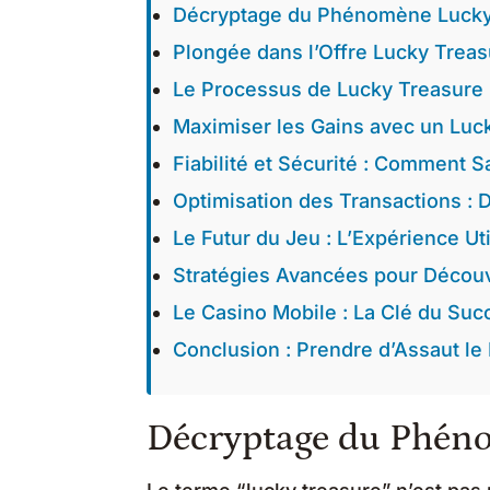
Décryptage du Phénomène Lucky
Plongée dans l’Offre Lucky Treas
Le Processus de Lucky Treasure In
Maximiser les Gains avec un Lu
Fiabilité et Sécurité : Comment S
Optimisation des Transactions : D
Le Futur du Jeu : L’Expérience Ut
Stratégies Avancées pour Découvr
Le Casino Mobile : La Clé du Suc
Conclusion : Prendre d’Assaut le
Décryptage du Phén