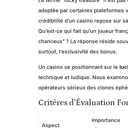
Le terme “lucky treasure” n’est pas
adoptée par certaines plateformes vi
crédibilité d’un casino repose sur sa
Qu’est-ce qui fait qu’un joueur fra
chanceux” ? La réponse réside souven
surtout, l’exclusivité des bonus.
Un casino se positionnant sur le
luc
technique et ludique. Nous examinon
opérateurs sérieux des clones éph
Critères d’Évaluation F
Importance
Aspect