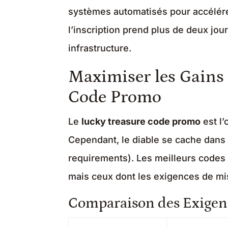
systèmes automatisés pour accélére
l’inscription prend plus de deux jour
infrastructure.
Maximiser les Gains
Code Promo
Le
lucky treasure code promo
est l’
Cependant, le diable se cache dans 
requirements). Les meilleurs codes
mais ceux dont les exigences de mise
Comparaison des Exigen