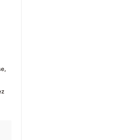
se,
ez