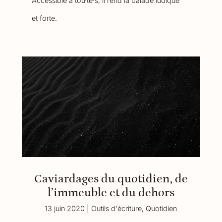
Accessible à tou·te·s, il rend la balade ludique
et forte.
Caviardages du quotidien, de
l’immeuble et du dehors
13 juin 2020
|
Outils d'écriture
,
Quotidien