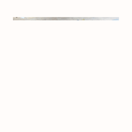
Caviardages, transformer un
magazine d’économie en
cadeau poétique
19 octobre 2017
|
Outils d'écriture
Avez-vous déjà fait des caviardages ? Un jeu